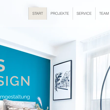
START
PROJEKTE
SERVICE
TEAM
S
SI
GN
aumgestaltung
inrichtung