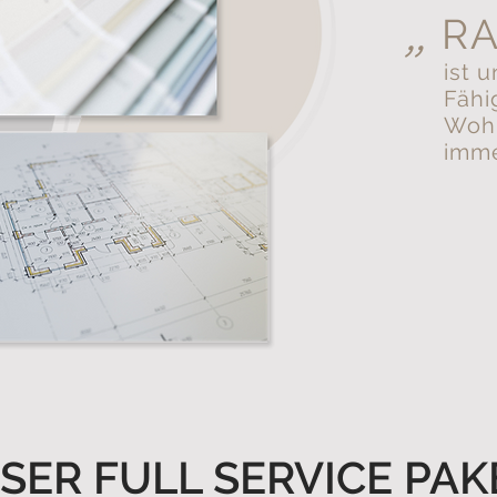
R
"
ist 
Fähi
Wohn
imme
SER FULL SERVICE PAK