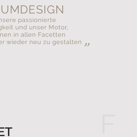
AUMDESIGN
unsere passionierte
gkeit und unser Motor,
en in allen Facetten
"
r wieder neu zu gestalten
F
ET