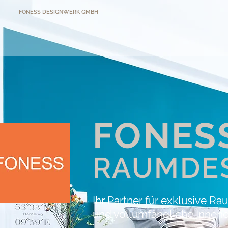
FONESS DESIGNWERK GMBH
FONES
RAUMDE
Ihr Partner für exklusive R
und vollumfängliche Innene