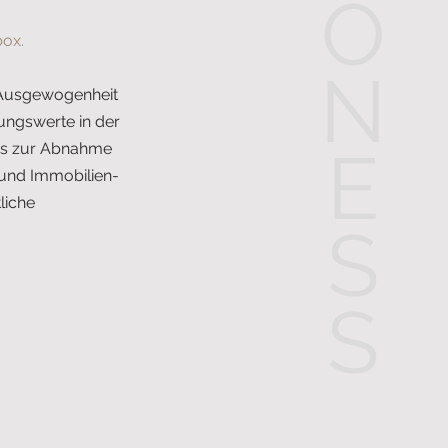
O
box.
N
e Ausgewogenheit
ungswerte in der
E
bis zur Abnahme
 und Immobilien-
liche
S
S