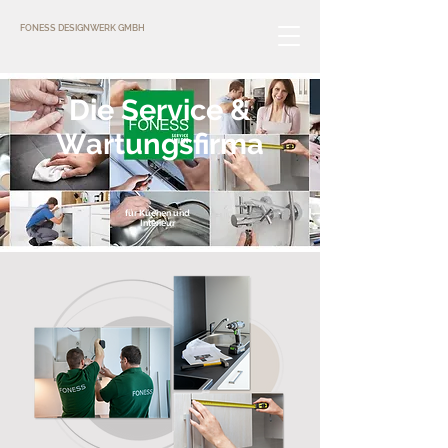
FONESS DESIGNWERK GMBH
Die Service &
Wartungsfirma
für Küchen und
Interieur